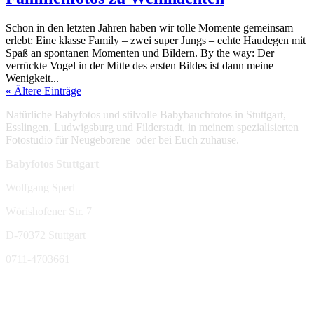
Schon in den letzten Jahren haben wir tolle Momente gemeinsam
erlebt: Eine klasse Family – zwei super Jungs – echte Haudegen mit
Spaß an spontanen Momenten und Bildern. By the way: Der
verrückte Vogel in der Mitte des ersten Bildes ist dann meine
Wenigkeit...
« Ältere Einträge
Natürliche Babyfotos und stilvolle Babybauchfotos in Stuttgart,
Esslingen, Ludwigsburg und Filderstadt, in meinem spezialisierten
Fotostudio für Neugeborene oder bei Euch zuhause.
Babyfotos Stuttgart
Wolfgang Sperl
Wörishofener Str. 7
D-70372 Stuttgart
0711-4703661
sperl-fotografie@t-online.de
Mehr Infos: