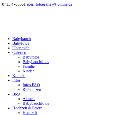
0711-4703661
sperl-fotografie@t-online.de
Babybauch
Babyfotos
Über mich
Galerien
Babyfotos
Babybauchfotos
Familie
Kinder
Kontakt
Infos
Infos FAQ
Referenzen
Blog
Aktuell
Babybauchfotos
Hochzeit & Feiern
Hochzeit