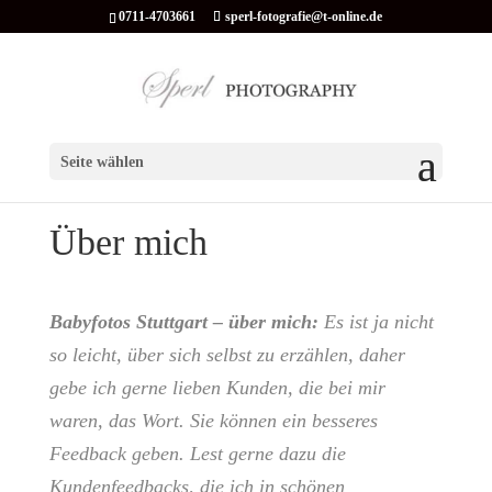
0711-4703661
sperl-fotografie@t-online.de
Seite wählen
Über mich
Babyfotos Stuttgart – über mich:
Es ist ja nicht
so leicht, über sich selbst zu erzählen, daher
gebe ich gerne lieben Kunden, die bei mir
waren, das Wort. Sie können ein besseres
Feedback geben. Lest gerne dazu die
Kundenfeedbacks, die ich in schönen