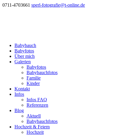
0711-4703661
sperl-fotografie@t-online.de
Babybauch
Babyfotos
Über mich
Galerien
Babyfotos
Babybauchfotos
Familie
Kinder
Kontakt
Infos
Infos FAQ
Referenzen
Blog
Aktuell
Babybauchfotos
Hochzeit & Feiern
Hochzeit