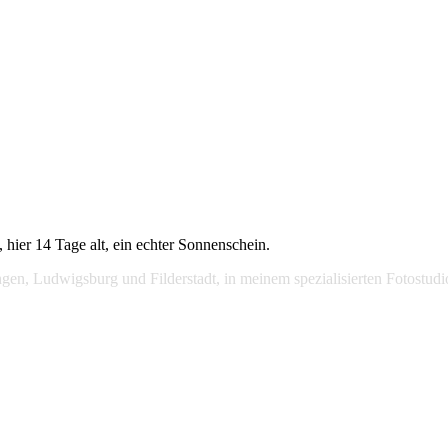
 hier 14 Tage alt, ein echter Sonnenschein.
lingen, Ludwigsburg und Filderstadt, in meinem spezialisierten Fotost