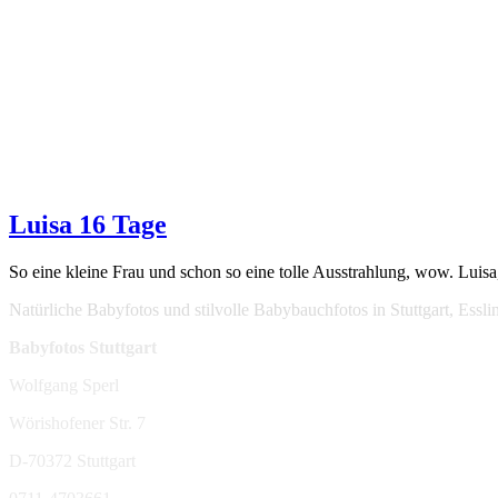
Luisa 16 Tage
So eine kleine Frau und schon so eine tolle Ausstrahlung, wow. Luisa,
Natürliche Babyfotos und stilvolle Babybauchfotos in Stuttgart, Ess
Babyfotos Stuttgart
Wolfgang Sperl
Wörishofener Str. 7
D-70372 Stuttgart