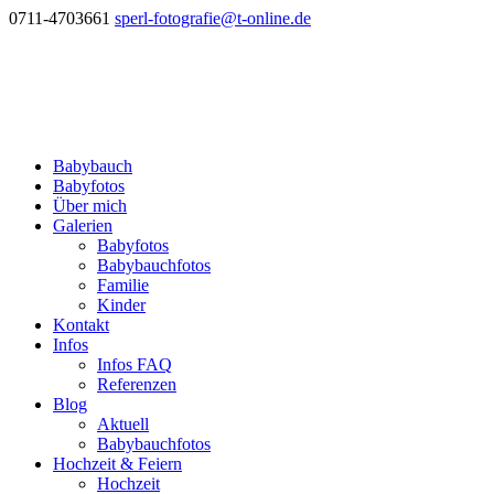
0711-4703661
sperl-fotografie@t-online.de
Babybauch
Babyfotos
Über mich
Galerien
Babyfotos
Babybauchfotos
Familie
Kinder
Kontakt
Infos
Infos FAQ
Referenzen
Blog
Aktuell
Babybauchfotos
Hochzeit & Feiern
Hochzeit