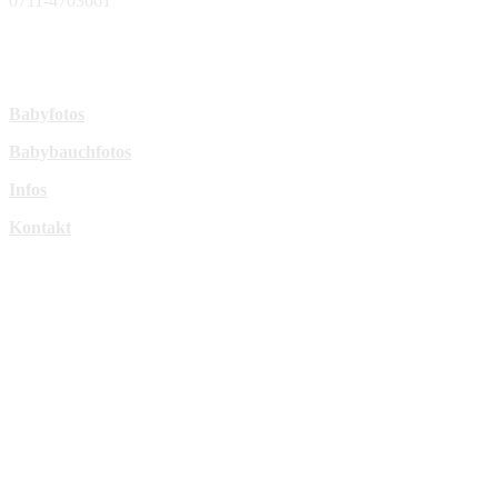
0711-4703661
sperl-fotografie@t-online.de
Mehr Infos:
Babyfotos
Babybauchfotos
Infos
Kontakt