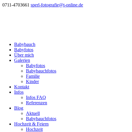
0711-4703661
sperl-fotografie@t-online.de
Babybauch
Babyfotos
Über mich
Galerien
Babyfotos
Babybauchfotos
Familie
Kinder
Kontakt
Infos
Infos FAQ
Referenzen
Blog
Aktuell
Babybauchfotos
Hochzeit & Feiern
Hochzeit