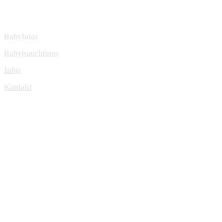
sperl-fotografie@t-online.de
Mehr Infos:
Babyfotos
Babybauchfotos
Infos
Kontakt