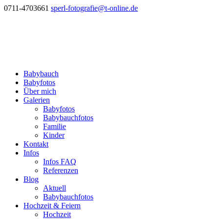
0711-4703661
sperl-fotografie@t-online.de
Babybauch
Babyfotos
Über mich
Galerien
Babyfotos
Babybauchfotos
Familie
Kinder
Kontakt
Infos
Infos FAQ
Referenzen
Blog
Aktuell
Babybauchfotos
Hochzeit & Feiern
Hochzeit