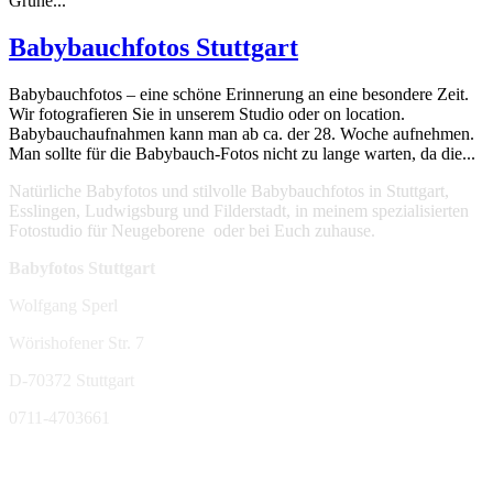
Grüne...
Babybauchfotos Stuttgart
Babybauchfotos – eine schöne Erinnerung an eine besondere Zeit.
Wir fotografieren Sie in unserem Studio oder on location.
Babybauchaufnahmen kann man ab ca. der 28. Woche aufnehmen.
Man sollte für die Babybauch-Fotos nicht zu lange warten, da die...
Natürliche Babyfotos und stilvolle Babybauchfotos in Stuttgart,
Esslingen, Ludwigsburg und Filderstadt, in meinem spezialisierten
Fotostudio für Neugeborene oder bei Euch zuhause.
Babyfotos Stuttgart
Wolfgang Sperl
Wörishofener Str. 7
D-70372 Stuttgart
0711-4703661
sperl-fotografie@t-online.de
Mehr Infos: