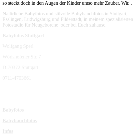
so steckt doch in den Augen der Kinder umso mehr Zauber. Wir...
Natürliche Babyfotos und stilvolle Babybauchfotos in Stuttgart,
Esslingen, Ludwigsburg und Filderstadt, in meinem spezialisierten
Fotostudio für Neugeborene oder bei Euch zuhause.
Babyfotos Stuttgart
Wolfgang Sperl
Wörishofener Str. 7
D-70372 Stuttgart
0711-4703661
sperl-fotografie@t-online.de
Mehr Infos:
Babyfotos
Babybauchfotos
Infos