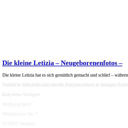
Die kleine Letizia – Neugeborenenfotos –
Die kleine Letizia hat es sich gemütlich gemacht und schlief – währen
Natürliche Babyfotos und stilvolle Babybauchfotos in Stuttgart, Ess
Babyfotos Stuttgart
Wolfgang Sperl
Wörishofener Str. 7
D-70372 Stuttgart