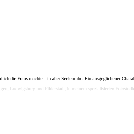
d ich die Fotos machte – in aller Seelenruhe. Ein ausgeglichener Chara
lingen, Ludwigsburg und Filderstadt, in meinem spezialisierten Fotost