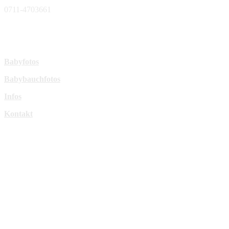
0711-4703661
sperl-fotografie@t-online.de
Mehr Infos:
Babyfotos
Babybauchfotos
Infos
Kontakt