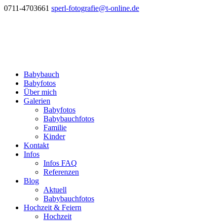
0711-4703661
sperl-fotografie@t-online.de
Babybauch
Babyfotos
Über mich
Galerien
Babyfotos
Babybauchfotos
Familie
Kinder
Kontakt
Infos
Infos FAQ
Referenzen
Blog
Aktuell
Babybauchfotos
Hochzeit & Feiern
Hochzeit