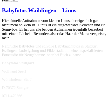
Potential...
Babyfotos Waiblingen – Linus –
Hier aktuelle Aufnahmen vom kleinen Linus, der eigentlich gar
nicht mehr so klein ist. Linus ist ein aufgewecktes Kerlchen und ein
Sonnyboy. Er hat uns alle bei den Aufnahmen jedenfalls bezaubert
mit seinem Lächeln. Besonders als er das Haar der Mama verspeiste,
mein...
Natürliche Babyfotos und stilvolle Babybauchfotos in Stuttgart,
Esslingen, Ludwigsburg und Filderstadt, in meinem spezialisierten
Fotostudio für Neugeborene oder bei Euch zuhause.
Babyfotos Stuttgart
Wolfgang Sperl
Wörishofener Str. 7
D-70372 Stuttgart
0711-4703661
sperl-fotografie@t-online.de