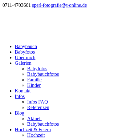
0711-4703661
sperl-fotografie@t-online.de
Babybauch
Babyfotos
Über mich
Galerien
Babyfotos
Babybauchfotos
Familie
Kinder
Kontakt
Infos
Infos FAQ
Referenzen
Blog
Aktuell
Babybauchfotos
Hochzeit & Feiern
Hochzeit