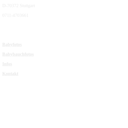
D-70372 Stuttgart
0711-4703661
sperl-fotografie@t-online.de
Mehr Infos:
Babyfotos
Babybauchfotos
Infos
Kontakt