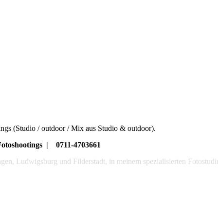
ngs (Studio / outdoor / Mix aus Studio & outdoor).
-Fotoshootings | 0711-4703661
lingen, Ludwigsburg und Filderstadt, in meinem spezialisierten Fotost