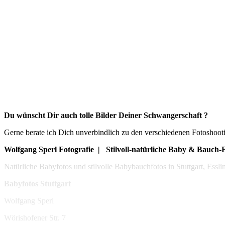
Du wünscht Dir auch tolle Bilder Deiner Schwangerschaft ?
Gerne berate ich Dich unverbindlich zu den verschiedenen Fotoshooti
Wolfgang Sperl Fotografie | Stilvoll-natürliche Baby & Bauch
Natürliche Babyfotos und stilvolle Babybauchfotos in Stuttgart, Ess
Babyfotos Stuttgart
Wolfgang Sperl
Wörishofener Str. 7