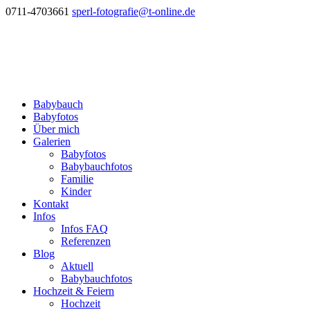
0711-4703661
sperl-fotografie@t-online.de
Babybauch
Babyfotos
Über mich
Galerien
Babyfotos
Babybauchfotos
Familie
Kinder
Kontakt
Infos
Infos FAQ
Referenzen
Blog
Aktuell
Babybauchfotos
Hochzeit & Feiern
Hochzeit