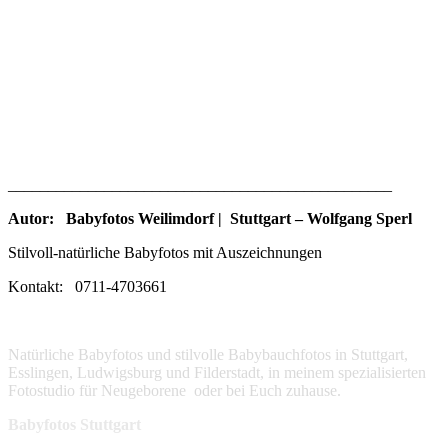
________________________________________________
Autor: Babyfotos Weilimdorf | Stuttgart – Wolfgang Sperl
Stilvoll-natürliche Babyfotos mit Auszeichnungen
Kontakt: 0711-4703661
Natürliche Babyfotos und stilvolle Babybauchfotos in Stuttgart,
Esslingen, Ludwigsburg und Filderstadt, in meinem spezialisierten
Fotostudio für Neugeborene oder bei Euch zuhause.
Babyfotos Stuttgart