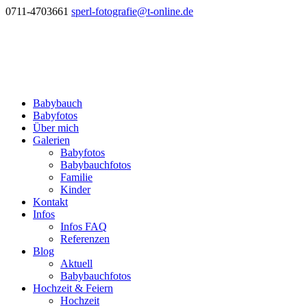
0711-4703661
sperl-fotografie@t-online.de
Babybauch
Babyfotos
Über mich
Galerien
Babyfotos
Babybauchfotos
Familie
Kinder
Kontakt
Infos
Infos FAQ
Referenzen
Blog
Aktuell
Babybauchfotos
Hochzeit & Feiern
Hochzeit