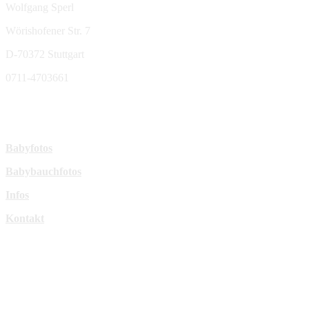
Wolfgang Sperl
Wörishofener Str. 7
D-70372 Stuttgart
0711-4703661
sperl-fotografie@t-online.de
Mehr Infos:
Babyfotos
Babybauchfotos
Infos
Kontakt