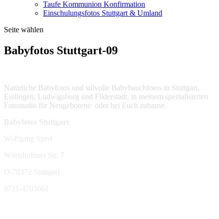
Taufe Kommunion Konfirmation
Einschulungsfotos Stuttgart & Umland
Seite wählen
Babyfotos Stuttgart-09
Natürliche Babyfotos und stilvolle Babybauchfotos in Stuttgart,
Esslingen, Ludwigsburg und Filderstadt, in meinem spezialisierten
Fotostudio für Neugeborene oder bei Euch zuhause.
Babyfotos Stuttgart
Wolfgang Sperl
Wörishofener Str. 7
D-70372 Stuttgart
0711-4703661
sperl-fotografie@t-online.de