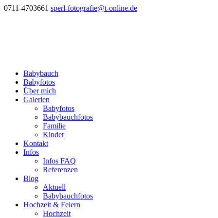
0711-4703661
sperl-fotografie@t-online.de
Babybauch
Babyfotos
Über mich
Galerien
Babyfotos
Babybauchfotos
Familie
Kinder
Kontakt
Infos
Infos FAQ
Referenzen
Blog
Aktuell
Babybauchfotos
Hochzeit & Feiern
Hochzeit