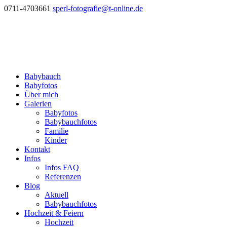
0711-4703661
sperl-fotografie@t-online.de
Babybauch
Babyfotos
Über mich
Galerien
Babyfotos
Babybauchfotos
Familie
Kinder
Kontakt
Infos
Infos FAQ
Referenzen
Blog
Aktuell
Babybauchfotos
Hochzeit & Feiern
Hochzeit