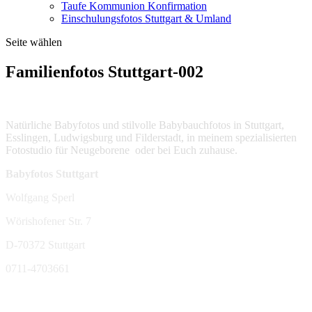
Taufe Kommunion Konfirmation
Einschulungsfotos Stuttgart & Umland
Seite wählen
Familienfotos Stuttgart-002
Natürliche Babyfotos und stilvolle Babybauchfotos in Stuttgart,
Esslingen, Ludwigsburg und Filderstadt, in meinem spezialisierten
Fotostudio für Neugeborene oder bei Euch zuhause.
Babyfotos Stuttgart
Wolfgang Sperl
Wörishofener Str. 7
D-70372 Stuttgart
0711-4703661
sperl-fotografie@t-online.de