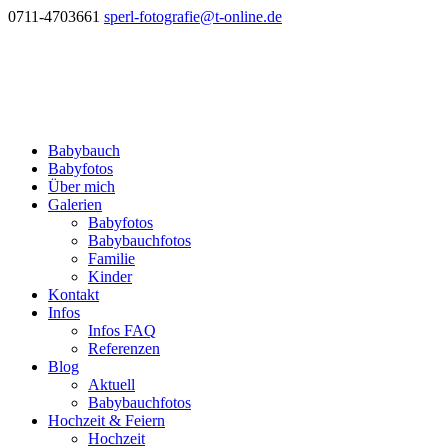
0711-4703661
sperl-fotografie@t-online.de
Babybauch
Babyfotos
Über mich
Galerien
Babyfotos
Babybauchfotos
Familie
Kinder
Kontakt
Infos
Infos FAQ
Referenzen
Blog
Aktuell
Babybauchfotos
Hochzeit & Feiern
Hochzeit