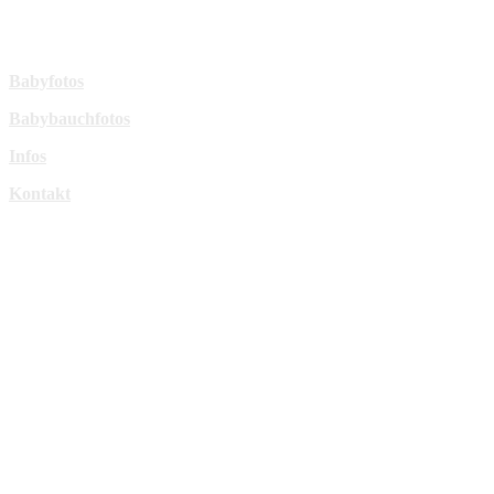
sperl-fotografie@t-online.de
Mehr Infos:
Babyfotos
Babybauchfotos
Infos
Kontakt