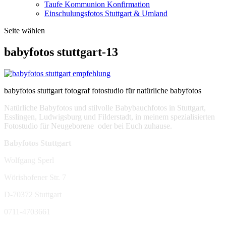
Taufe Kommunion Konfirmation
Einschulungsfotos Stuttgart & Umland
Seite wählen
babyfotos stuttgart-13
babyfotos stuttgart fotograf fotostudio für natürliche babyfotos
Natürliche Babyfotos und stilvolle Babybauchfotos in Stuttgart,
Esslingen, Ludwigsburg und Filderstadt, in meinem spezialisierten
Fotostudio für Neugeborene oder bei Euch zuhause.
Babyfotos Stuttgart
Wolfgang Sperl
Wörishofener Str. 7
D-70372 Stuttgart
0711-4703661