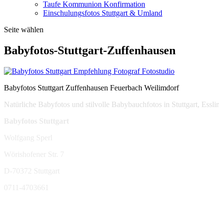
Taufe Kommunion Konfirmation
Einschulungsfotos Stuttgart & Umland
Seite wählen
Babyfotos-Stuttgart-Zuffenhausen
Babyfotos Stuttgart Zuffenhausen Feuerbach Weilimdorf
Natürliche Babyfotos und stilvolle Babybauchfotos in Stuttgart, Ess
Babyfotos Stuttgart
Wolfgang Sperl
Wörishofener Str. 7
D-70372 Stuttgart
0711-4703661
sperl-fotografie@t-online.de