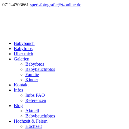
0711-4703661
sperl-fotografie@t-online.de
Babybauch
Babyfotos
Über mich
Galerien
Babyfotos
Babybauchfotos
Familie
Kinder
Kontakt
Infos
Infos FAQ
Referenzen
Blog
Aktuell
Babybauchfotos
Hochzeit & Feiern
Hochzeit