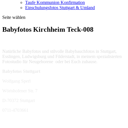
Taufe Kommunion Konfirmation
Einschulungsfotos Stuttgart & Umland
Seite wählen
Babyfotos Kirchheim Teck-008
Natürliche Babyfotos und stilvolle Babybauchfotos in Stuttgart,
Esslingen, Ludwigsburg und Filderstadt, in meinem spezialisierten
Fotostudio für Neugeborene oder bei Euch zuhause.
Babyfotos Stuttgart
Wolfgang Sperl
Wörishofener Str. 7
D-70372 Stuttgart
0711-4703661
sperl-fotografie@t-online.de