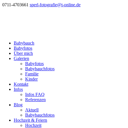
0711-4703661
sperl-fotografie@t-online.de
Babybauch
Babyfotos
Über mich
Galerien
Babyfotos
Babybauchfotos
Familie
Kinder
Kontakt
Infos
Infos FAQ
Referenzen
Blog
Aktuell
Babybauchfotos
Hochzeit & Feiern
Hochzeit