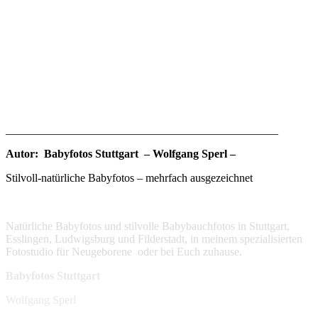
________________________________________________
Autor: Babyfotos Stuttgart – Wolfgang Sperl –
Stilvoll-natürliche Babyfotos – mehrfach ausgezeichnet
Natürliche Babyfotos und stilvolle Babybauchfotos in Stuttgart,
Esslingen, Ludwigsburg und Filderstadt, in meinem spezialisierten
Fotostudio für Neugeborene oder bei Euch zuhause.
Babyfotos Stuttgart
Wolfgang Sperl