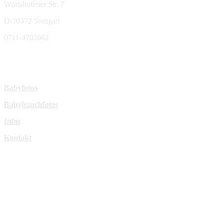
Wörishofener Str. 7
D-70372 Stuttgart
0711-4703661
sperl-fotografie@t-online.de
Mehr Infos:
Babyfotos
Babybauchfotos
Infos
Kontakt