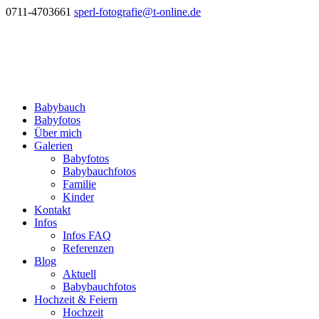
0711-4703661
sperl-fotografie@t-online.de
Babybauch
Babyfotos
Über mich
Galerien
Babyfotos
Babybauchfotos
Familie
Kinder
Kontakt
Infos
Infos FAQ
Referenzen
Blog
Aktuell
Babybauchfotos
Hochzeit & Feiern
Hochzeit