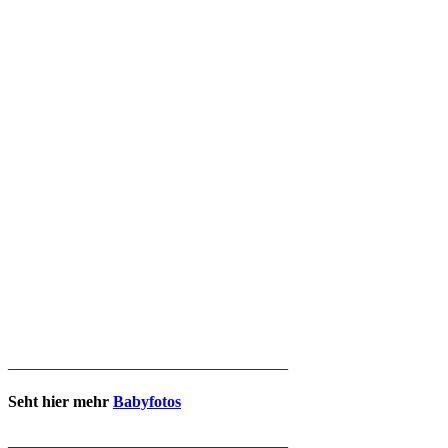
___________________________________
Seht hier mehr
Babyfotos
___________________________________