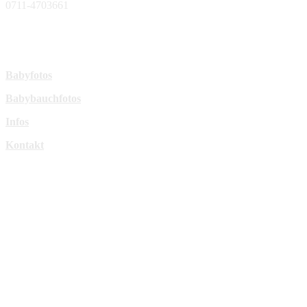
0711-4703661
sperl-fotografie@t-online.de
Mehr Infos:
Babyfotos
Babybauchfotos
Infos
Kontakt