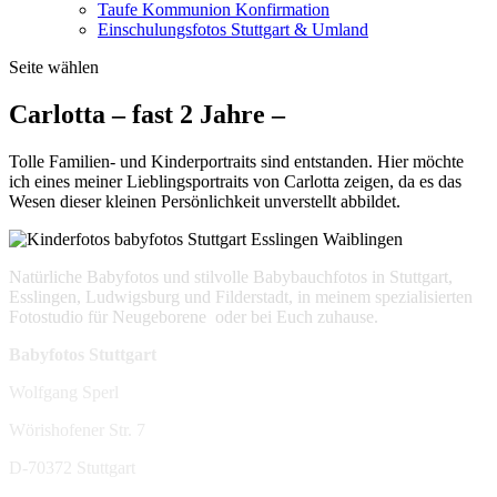
Taufe Kommunion Konfirmation
Einschulungsfotos Stuttgart & Umland
Seite wählen
Carlotta – fast 2 Jahre –
Tolle Familien- und Kinderportraits sind entstanden. Hier möchte
ich eines meiner Lieblingsportraits von Carlotta zeigen, da es das
Wesen dieser kleinen Persönlichkeit unverstellt abbildet.
Natürliche Babyfotos und stilvolle Babybauchfotos in Stuttgart,
Esslingen, Ludwigsburg und Filderstadt, in meinem spezialisierten
Fotostudio für Neugeborene oder bei Euch zuhause.
Babyfotos Stuttgart
Wolfgang Sperl
Wörishofener Str. 7
D-70372 Stuttgart