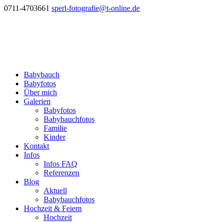
0711-4703661
sperl-fotografie@t-online.de
Babybauch
Babyfotos
Über mich
Galerien
Babyfotos
Babybauchfotos
Familie
Kinder
Kontakt
Infos
Infos FAQ
Referenzen
Blog
Aktuell
Babybauchfotos
Hochzeit & Feiern
Hochzeit