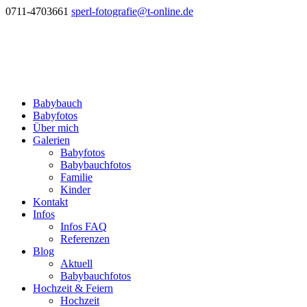
0711-4703661
sperl-fotografie@t-online.de
Babybauch
Babyfotos
Über mich
Galerien
Babyfotos
Babybauchfotos
Familie
Kinder
Kontakt
Infos
Infos FAQ
Referenzen
Blog
Aktuell
Babybauchfotos
Hochzeit & Feiern
Hochzeit