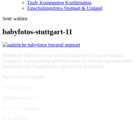
Taufe Kommunion Konfirmation
Einschulungsfotos Stuttgart & Umland
Seite wählen
babyfotos-stuttgart-11
Natürliche Babyfotos und stilvolle Babybauchfotos in Stuttgart,
Esslingen, Ludwigsburg und Filderstadt, in meinem spezialisierten
Fotostudio für Neugeborene oder bei Euch zuhause.
Babyfotos Stuttgart
Wolfgang Sperl
Wörishofener Str. 7
D-70372 Stuttgart
0711-4703661
sperl-fotografie@t-online.de