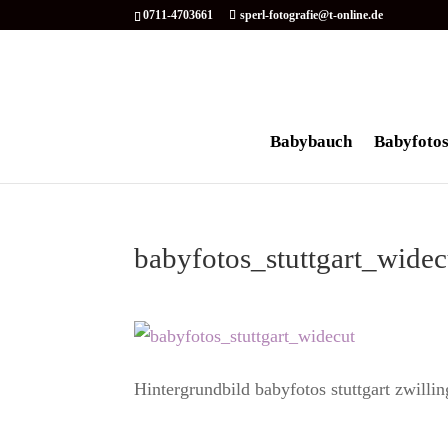
0711-4703661
sperl-fotografie@t-online.de
Babybauch
Babyfoto
babyfotos_stuttgart_wide
Hintergrundbild babyfotos stuttgart zwillin