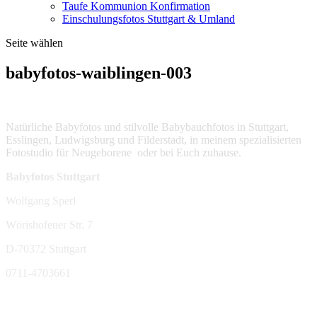
Taufe Kommunion Konfirmation
Einschulungsfotos Stuttgart & Umland
Seite wählen
babyfotos-waiblingen-003
Natürliche Babyfotos und stilvolle Babybauchfotos in Stuttgart,
Esslingen, Ludwigsburg und Filderstadt, in meinem spezialisierten
Fotostudio für Neugeborene oder bei Euch zuhause.
Babyfotos Stuttgart
Wolfgang Sperl
Wörishofener Str. 7
D-70372 Stuttgart
0711-4703661
sperl-fotografie@t-online.de