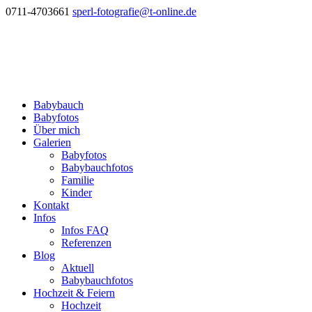
0711-4703661
sperl-fotografie@t-online.de
Babybauch
Babyfotos
Über mich
Galerien
Babyfotos
Babybauchfotos
Familie
Kinder
Kontakt
Infos
Infos FAQ
Referenzen
Blog
Aktuell
Babybauchfotos
Hochzeit & Feiern
Hochzeit