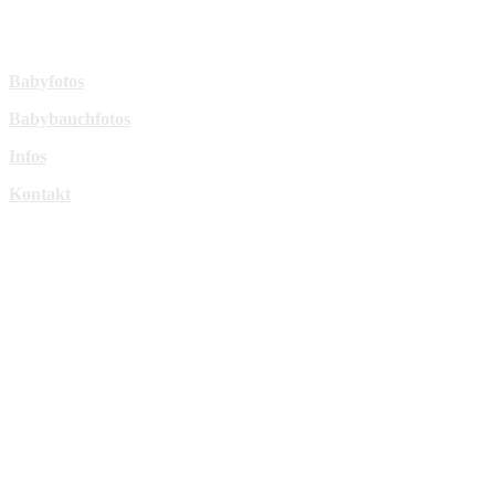
sperl-fotografie@t-online.de
Mehr Infos:
Babyfotos
Babybauchfotos
Infos
Kontakt