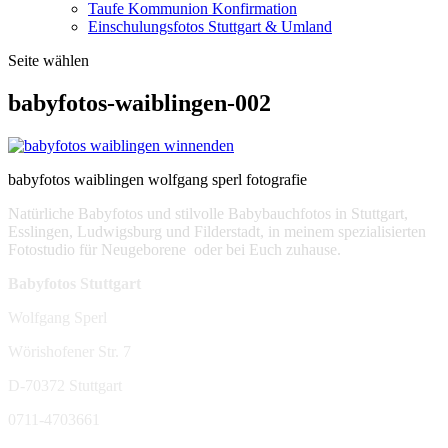
Taufe Kommunion Konfirmation
Einschulungsfotos Stuttgart & Umland
Seite wählen
babyfotos-waiblingen-002
babyfotos waiblingen wolfgang sperl fotografie
Natürliche Babyfotos und stilvolle Babybauchfotos in Stuttgart,
Esslingen, Ludwigsburg und Filderstadt, in meinem spezialisierten
Fotostudio für Neugeborene oder bei Euch zuhause.
Babyfotos Stuttgart
Wolfgang Sperl
Wörishofener Str. 7
D-70372 Stuttgart
0711-4703661