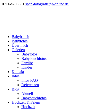
0711-4703661
sperl-fotografie@t-online.de
Babybauch
Babyfotos
Über mich
Galerien
Babyfotos
Babybauchfotos
Familie
Kinder
Kontakt
Infos
Infos FAQ
Referenzen
Blog
Aktuell
Babybauchfotos
Hochzeit & Feiern
Hochzeit