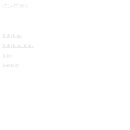
0711-4703661
sperl-fotografie@t-online.de
Mehr Infos:
Babyfotos
Babybauchfotos
Infos
Kontakt