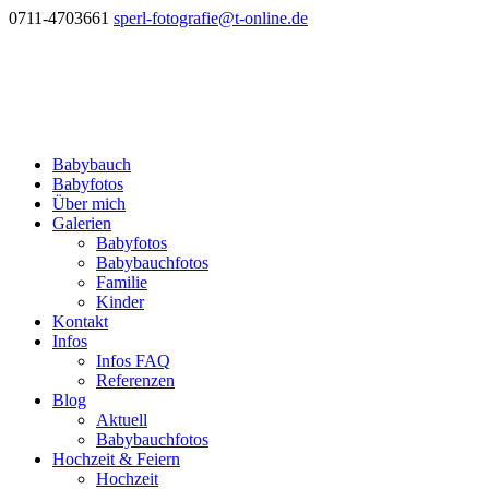
0711-4703661
sperl-fotografie@t-online.de
Babybauch
Babyfotos
Über mich
Galerien
Babyfotos
Babybauchfotos
Familie
Kinder
Kontakt
Infos
Infos FAQ
Referenzen
Blog
Aktuell
Babybauchfotos
Hochzeit & Feiern
Hochzeit