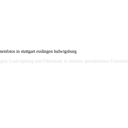
nenfotos in stuttgart esslingen ludwigsburg
lingen, Ludwigsburg und Filderstadt, in meinem spezialisierten Fotost