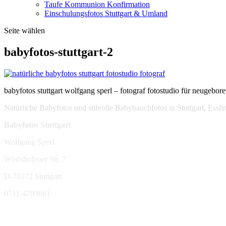
Taufe Kommunion Konfirmation
Einschulungsfotos Stuttgart & Umland
Seite wählen
babyfotos-stuttgart-2
babyfotos stuttgart wolfgang sperl – fotograf fotostudio für neugebore
Natürliche Babyfotos und stilvolle Babybauchfotos in Stuttgart, Ess
Babyfotos Stuttgart
Wolfgang Sperl
Wörishofener Str. 7
D-70372 Stuttgart
0711-4703661
sperl-fotografie@t-online.de