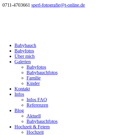
0711-4703661
sperl-fotografie@t-online.de
Babybauch
Babyfotos
Über mich
Galerien
Babyfotos
Babybauchfotos
Familie
Kinder
Kontakt
Infos
Infos FAQ
Referenzen
Blog
Aktuell
Babybauchfotos
Hochzeit & Feiern
Hochzeit