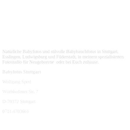
Natürliche Babyfotos und stilvolle Babybauchfotos in Stuttgart,
Esslingen, Ludwigsburg und Filderstadt, in meinem spezialisierten
Fotostudio für Neugeborene oder bei Euch zuhause.
Babyfotos Stuttgart
Wolfgang Sperl
Wörishofener Str. 7
D-70372 Stuttgart
0711-4703661
sperl-fotografie@t-online.de