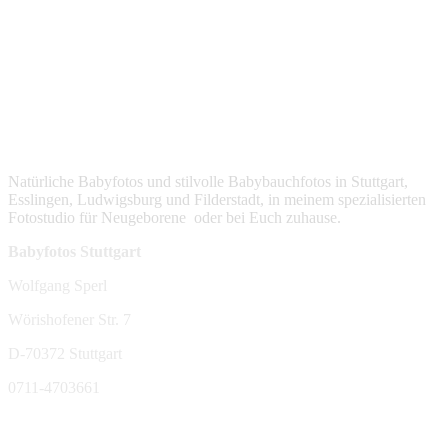
Natürliche Babyfotos und stilvolle Babybauchfotos in Stuttgart,
Esslingen, Ludwigsburg und Filderstadt, in meinem spezialisierten
Fotostudio für Neugeborene oder bei Euch zuhause.
Babyfotos Stuttgart
Wolfgang Sperl
Wörishofener Str. 7
D-70372 Stuttgart
0711-4703661
sperl-fotografie@t-online.de