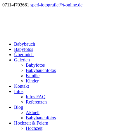
0711-4703661
sperl-fotografie@t-online.de
Babybauch
Babyfotos
Über mich
Galerien
Babyfotos
Babybauchfotos
Familie
Kinder
Kontakt
Infos
Infos FAQ
Referenzen
Blog
Aktuell
Babybauchfotos
Hochzeit & Feiern
Hochzeit