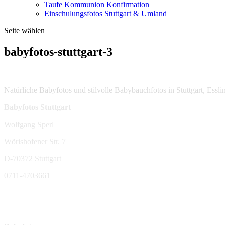
Taufe Kommunion Konfirmation
Einschulungsfotos Stuttgart & Umland
Seite wählen
babyfotos-stuttgart-3
Natürliche Babyfotos und stilvolle Babybauchfotos in Stuttgart, Ess
Babyfotos Stuttgart
Wolfgang Sperl
Wörishofener Str. 7
D-70372 Stuttgart
0711-4703661
sperl-fotografie@t-online.de
Mehr Infos: