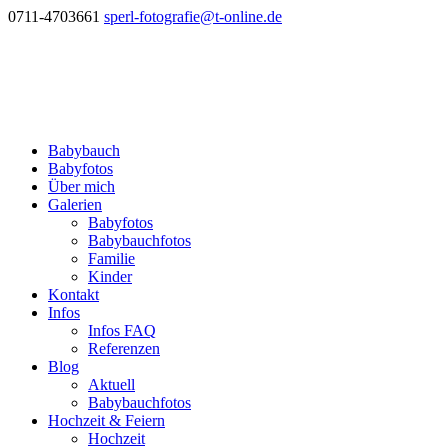
0711-4703661
sperl-fotografie@t-online.de
Babybauch
Babyfotos
Über mich
Galerien
Babyfotos
Babybauchfotos
Familie
Kinder
Kontakt
Infos
Infos FAQ
Referenzen
Blog
Aktuell
Babybauchfotos
Hochzeit & Feiern
Hochzeit