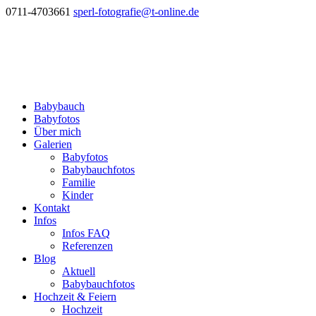
0711-4703661
sperl-fotografie@t-online.de
Babybauch
Babyfotos
Über mich
Galerien
Babyfotos
Babybauchfotos
Familie
Kinder
Kontakt
Infos
Infos FAQ
Referenzen
Blog
Aktuell
Babybauchfotos
Hochzeit & Feiern
Hochzeit