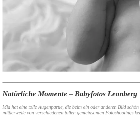
_______________________________________________________
Natürliche Momente – Babyfotos Leonberg
Mia hat eine tolle Augenpartie, die beim ein oder anderen Bild schön 
mittlerweile von verschiedenen tollen gemeinsamen Fotoshootings ken