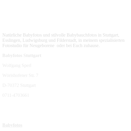
Natürliche Babyfotos und stilvolle Babybauchfotos in Stuttgart,
Esslingen, Ludwigsburg und Filderstadt, in meinem spezialisierten
Fotostudio für Neugeborene oder bei Euch zuhause.
Babyfotos Stuttgart
Wolfgang Sperl
Wörishofener Str. 7
D-70372 Stuttgart
0711-4703661
sperl-fotografie@t-online.de
Mehr Infos:
Babyfotos