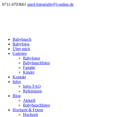
0711-4703661
sperl-fotografie@t-online.de
Babybauch
Babyfotos
Über mich
Galerien
Babyfotos
Babybauchfotos
Familie
Kinder
Kontakt
Infos
Infos FAQ
Referenzen
Blog
Aktuell
Babybauchfotos
Hochzeit & Feiern
Hochzeit