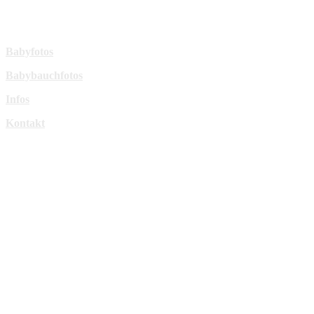
sperl-fotografie@t-online.de
Mehr Infos:
Babyfotos
Babybauchfotos
Infos
Kontakt