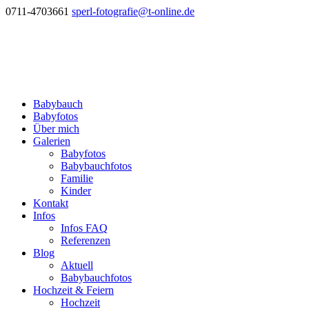
0711-4703661
sperl-fotografie@t-online.de
Babybauch
Babyfotos
Über mich
Galerien
Babyfotos
Babybauchfotos
Familie
Kinder
Kontakt
Infos
Infos FAQ
Referenzen
Blog
Aktuell
Babybauchfotos
Hochzeit & Feiern
Hochzeit