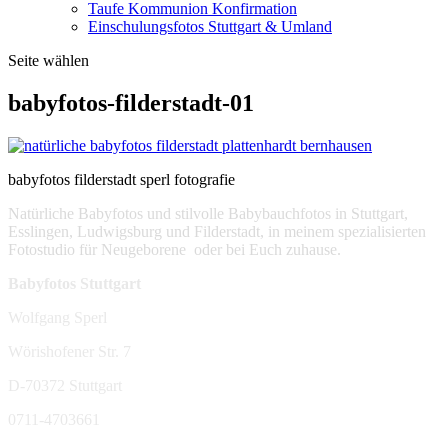
Taufe Kommunion Konfirmation
Einschulungsfotos Stuttgart & Umland
Seite wählen
babyfotos-filderstadt-01
babyfotos filderstadt sperl fotografie
Natürliche Babyfotos und stilvolle Babybauchfotos in Stuttgart,
Esslingen, Ludwigsburg und Filderstadt, in meinem spezialisierten
Fotostudio für Neugeborene oder bei Euch zuhause.
Babyfotos Stuttgart
Wolfgang Sperl
Wörishofener Str. 7
D-70372 Stuttgart
0711-4703661