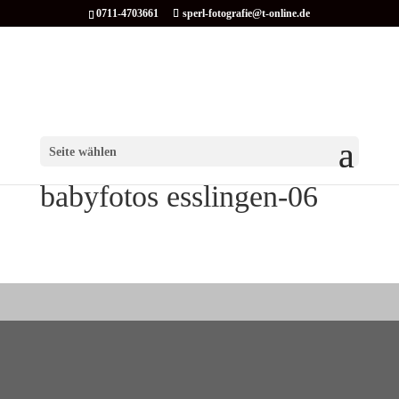
0711-4703661
sperl-fotografie@t-online.de
Seite wählen
babyfotos esslingen-06