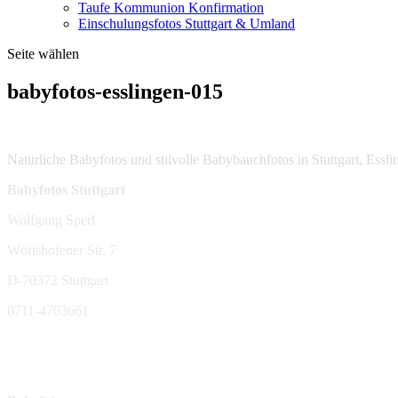
Taufe Kommunion Konfirmation
Einschulungsfotos Stuttgart & Umland
Seite wählen
babyfotos-esslingen-015
Natürliche Babyfotos und stilvolle Babybauchfotos in Stuttgart, Ess
Babyfotos Stuttgart
Wolfgang Sperl
Wörishofener Str. 7
D-70372 Stuttgart
0711-4703661
sperl-fotografie@t-online.de
Mehr Infos: