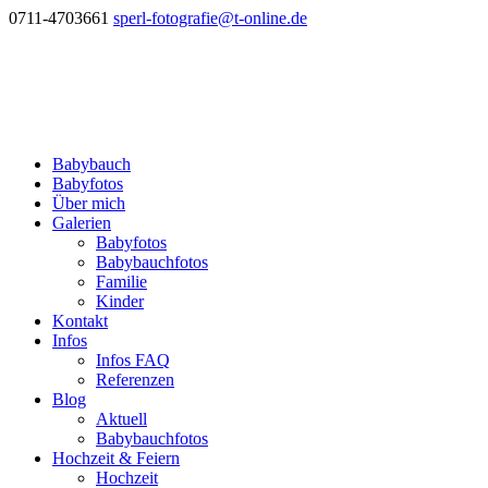
0711-4703661
sperl-fotografie@t-online.de
Babybauch
Babyfotos
Über mich
Galerien
Babyfotos
Babybauchfotos
Familie
Kinder
Kontakt
Infos
Infos FAQ
Referenzen
Blog
Aktuell
Babybauchfotos
Hochzeit & Feiern
Hochzeit