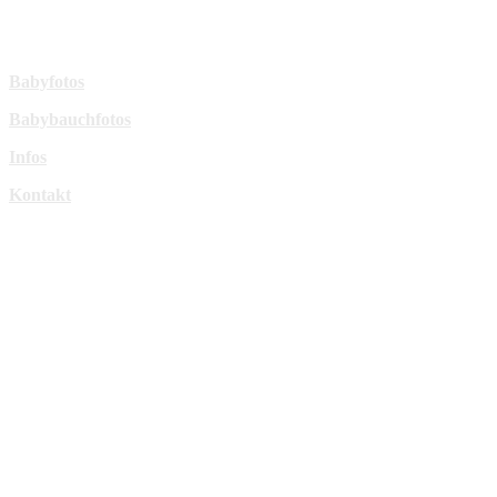
sperl-fotografie@t-online.de
Mehr Infos:
Babyfotos
Babybauchfotos
Infos
Kontakt