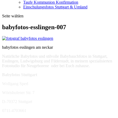
Taufe Kommunion Konfirmation
Einschulungsfotos Stuttgart & Umland
Seite wählen
babyfotos-esslingen-007
babyfotos esslingen am neckar
Natürliche Babyfotos und stilvolle Babybauchfotos in Stuttgart,
Esslingen, Ludwigsburg und Filderstadt, in meinem spezialisierten
Fotostudio für Neugeborene oder bei Euch zuhause.
Babyfotos Stuttgart
Wolfgang Sperl
Wörishofener Str. 7
D-70372 Stuttgart
0711-4703661