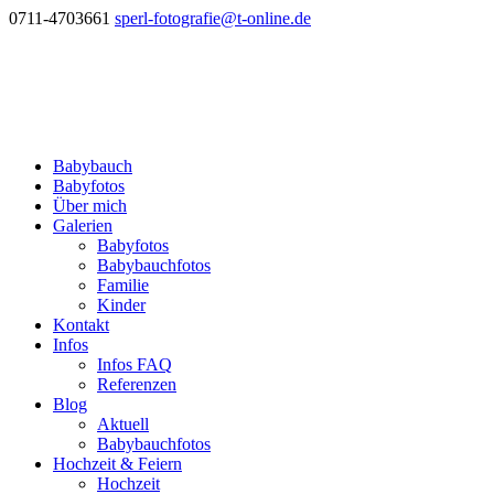
0711-4703661
sperl-fotografie@t-online.de
Babybauch
Babyfotos
Über mich
Galerien
Babyfotos
Babybauchfotos
Familie
Kinder
Kontakt
Infos
Infos FAQ
Referenzen
Blog
Aktuell
Babybauchfotos
Hochzeit & Feiern
Hochzeit