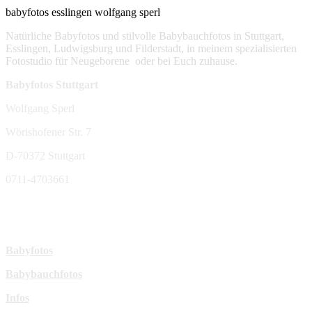
babyfotos esslingen wolfgang sperl
Natürliche Babyfotos und stilvolle Babybauchfotos in Stuttgart,
Esslingen, Ludwigsburg und Filderstadt, in meinem spezialisierten
Fotostudio für Neugeborene oder bei Euch zuhause.
Babyfotos Stuttgart
Wolfgang Sperl
Wörishofener Str. 7
D-70372 Stuttgart
0711-4703661
sperl-fotografie@t-online.de
Mehr Infos:
Babyfotos
Babybauchfotos
Infos