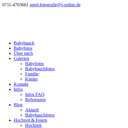
0711-4703661
sperl-fotografie@t-online.de
Babybauch
Babyfotos
Über mich
Galerien
Babyfotos
Babybauchfotos
Familie
Kinder
Kontakt
Infos
Infos FAQ
Referenzen
Blog
Aktuell
Babybauchfotos
Hochzeit & Feiern
Hochzeit