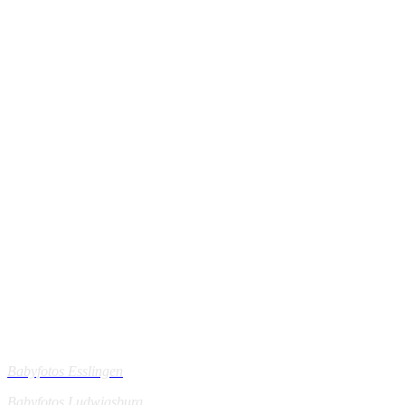
Mein Einzugsgebiet:
Babyfotos Esslingen
Babyfotos Ludwigsburg