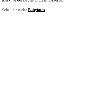
Merkmal der Babies in diesem Alter ist.
Seht hier mehr
Babyfotos