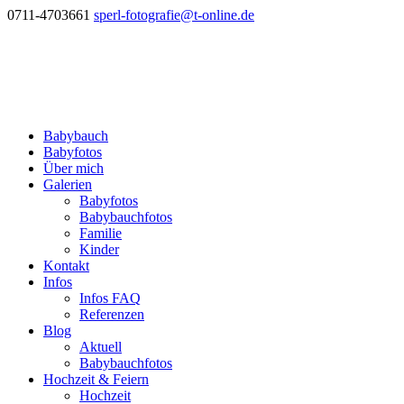
0711-4703661
sperl-fotografie@t-online.de
Babybauch
Babyfotos
Über mich
Galerien
Babyfotos
Babybauchfotos
Familie
Kinder
Kontakt
Infos
Infos FAQ
Referenzen
Blog
Aktuell
Babybauchfotos
Hochzeit & Feiern
Hochzeit