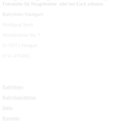
Fotostudio für Neugeborene oder bei Euch zuhause.
Babyfotos Stuttgart
Wolfgang Sperl
Wörishofener Str. 7
D-70372 Stuttgart
0711-4703661
sperl-fotografie@t-online.de
Mehr Infos:
Babyfotos
Babybauchfotos
Infos
Kontakt