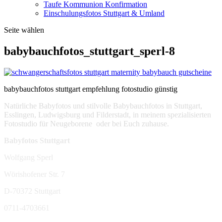
Taufe Kommunion Konfirmation
Einschulungsfotos Stuttgart & Umland
Seite wählen
babybauchfotos_stuttgart_sperl-8
babybauchfotos stuttgart empfehlung fotostudio günstig
Natürliche Babyfotos und stilvolle Babybauchfotos in Stuttgart,
Esslingen, Ludwigsburg und Filderstadt, in meinem spezialisierten
Fotostudio für Neugeborene oder bei Euch zuhause.
Babyfotos Stuttgart
Wolfgang Sperl
Wörishofener Str. 7
D-70372 Stuttgart
0711-4703661