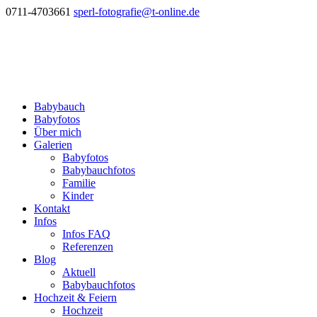
0711-4703661
sperl-fotografie@t-online.de
Babybauch
Babyfotos
Über mich
Galerien
Babyfotos
Babybauchfotos
Familie
Kinder
Kontakt
Infos
Infos FAQ
Referenzen
Blog
Aktuell
Babybauchfotos
Hochzeit & Feiern
Hochzeit