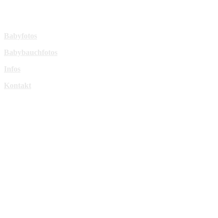
sperl-fotografie@t-online.de
Mehr Infos:
Babyfotos
Babybauchfotos
Infos
Kontakt