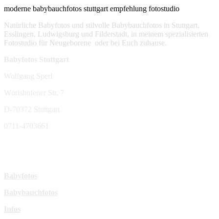
moderne babybauchfotos stuttgart empfehlung fotostudio
Natürliche Babyfotos und stilvolle Babybauchfotos in Stuttgart,
Esslingen, Ludwigsburg und Filderstadt, in meinem spezialisierten
Fotostudio für Neugeborene oder bei Euch zuhause.
Babyfotos Stuttgart
Wolfgang Sperl
Wörishofener Str. 7
D-70372 Stuttgart
0711-4703661
sperl-fotografie@t-online.de
Mehr Infos:
Babyfotos
Babybauchfotos
Infos