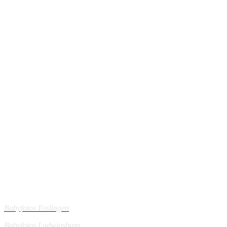
Mein Einzugsgebiet:
Babyfotos Esslingen
Babyfotos Ludwigsburg