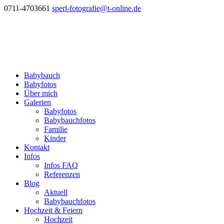
0711-4703661
sperl-fotografie@t-online.de
Babybauch
Babyfotos
Über mich
Galerien
Babyfotos
Babybauchfotos
Familie
Kinder
Kontakt
Infos
Infos FAQ
Referenzen
Blog
Aktuell
Babybauchfotos
Hochzeit & Feiern
Hochzeit