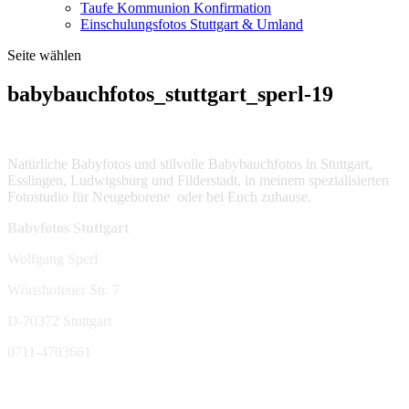
Taufe Kommunion Konfirmation
Einschulungsfotos Stuttgart & Umland
Seite wählen
babybauchfotos_stuttgart_sperl-19
Natürliche Babyfotos und stilvolle Babybauchfotos in Stuttgart,
Esslingen, Ludwigsburg und Filderstadt, in meinem spezialisierten
Fotostudio für Neugeborene oder bei Euch zuhause.
Babyfotos Stuttgart
Wolfgang Sperl
Wörishofener Str. 7
D-70372 Stuttgart
0711-4703661
sperl-fotografie@t-online.de