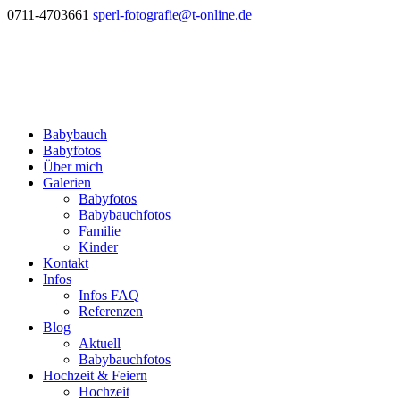
0711-4703661
sperl-fotografie@t-online.de
Babybauch
Babyfotos
Über mich
Galerien
Babyfotos
Babybauchfotos
Familie
Kinder
Kontakt
Infos
Infos FAQ
Referenzen
Blog
Aktuell
Babybauchfotos
Hochzeit & Feiern
Hochzeit