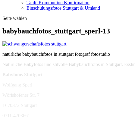
Taufe Kommunion Konfirmation
Einschulungsfotos Stuttgart & Umland
Seite wählen
babybauchfotos_stuttgart_sperl-13
natürliche babybauchfotos in stuttgart fotograf fotostudio
Natürliche Babyfotos und stilvolle Babybauchfotos in Stuttgart, Ess
Babyfotos Stuttgart
Wolfgang Sperl
Wörishofener Str. 7
D-70372 Stuttgart
0711-4703661
sperl-fotografie@t-online.de