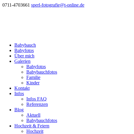
0711-4703661
sperl-fotografie@t-online.de
Babybauch
Babyfotos
Über mich
Galerien
Babyfotos
Babybauchfotos
Familie
Kinder
Kontakt
Infos
Infos FAQ
Referenzen
Blog
Aktuell
Babybauchfotos
Hochzeit & Feiern
Hochzeit