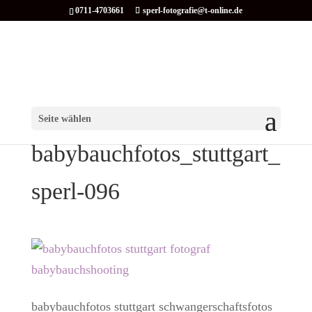
0711-4703661
sperl-fotografie@t-online.de
Seite wählen
babybauchfotos_stuttgart_
sperl-096
babybauchfotos stuttgart schwangerschaftsfotos