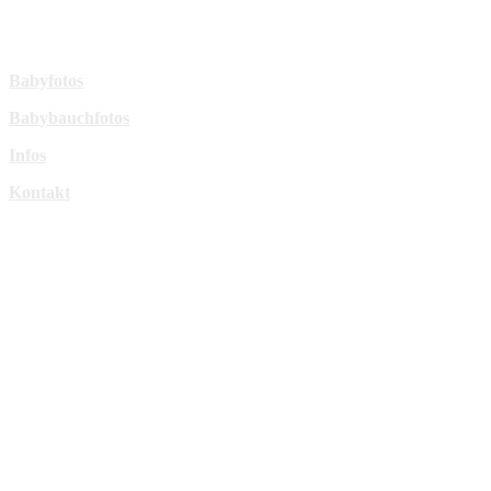
sperl-fotografie@t-online.de
Mehr Infos:
Babyfotos
Babybauchfotos
Infos
Kontakt