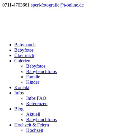
0711-4703661
sperl-fotografie@t-online.de
Babybauch
Babyfotos
Über mich
Galerien
Babyfotos
Babybauchfotos
Familie
Kinder
Kontakt
Infos
Infos FAQ
Referenzen
Blog
Aktuell
Babybauchfotos
Hochzeit & Feiern
Hochzeit