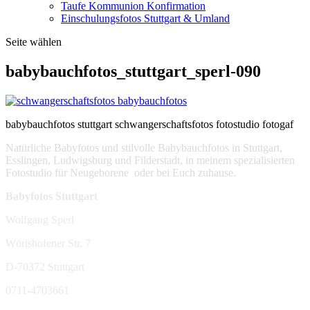
Taufe Kommunion Konfirmation
Einschulungsfotos Stuttgart & Umland
Seite wählen
babybauchfotos_stuttgart_sperl-090
babybauchfotos stuttgart schwangerschaftsfotos fotostudio fotogaf
Natürliche Babyfotos und stilvolle Babybauchfotos in Stuttgart,
Esslingen, Ludwigsburg und Filderstadt, in meinem spezialisierten
Fotostudio für Neugeborene oder bei Euch zuhause.
Babyfotos Stuttgart
Wolfgang Sperl
Wörishofener Str. 7
D-70372 Stuttgart
0711-4703661