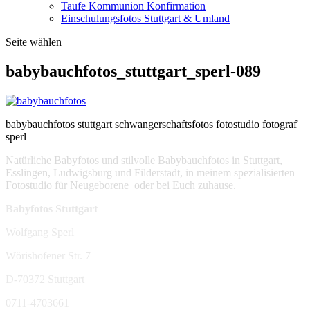
Taufe Kommunion Konfirmation
Einschulungsfotos Stuttgart & Umland
Seite wählen
babybauchfotos_stuttgart_sperl-089
babybauchfotos stuttgart schwangerschaftsfotos fotostudio fotograf
sperl
Natürliche Babyfotos und stilvolle Babybauchfotos in Stuttgart,
Esslingen, Ludwigsburg und Filderstadt, in meinem spezialisierten
Fotostudio für Neugeborene oder bei Euch zuhause.
Babyfotos Stuttgart
Wolfgang Sperl
Wörishofener Str. 7
D-70372 Stuttgart
0711-4703661