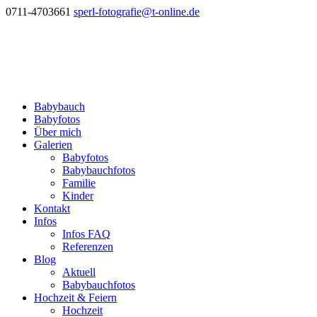
0711-4703661
sperl-fotografie@t-online.de
Babybauch
Babyfotos
Über mich
Galerien
Babyfotos
Babybauchfotos
Familie
Kinder
Kontakt
Infos
Infos FAQ
Referenzen
Blog
Aktuell
Babybauchfotos
Hochzeit & Feiern
Hochzeit