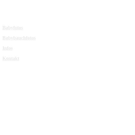
sperl-fotografie@t-online.de
Mehr Infos:
Babyfotos
Babybauchfotos
Infos
Kontakt