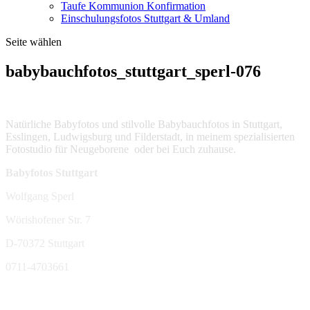
Taufe Kommunion Konfirmation
Einschulungsfotos Stuttgart & Umland
Seite wählen
babybauchfotos_stuttgart_sperl-076
Natürliche Babyfotos und stilvolle Babybauchfotos in Stuttgart,
Esslingen, Ludwigsburg und Filderstadt, in meinem spezialisierten
Fotostudio für Neugeborene oder bei Euch zuhause.
Babyfotos Stuttgart
Wolfgang Sperl
Wörishofener Str. 7
D-70372 Stuttgart
0711-4703661
sperl-fotografie@t-online.de