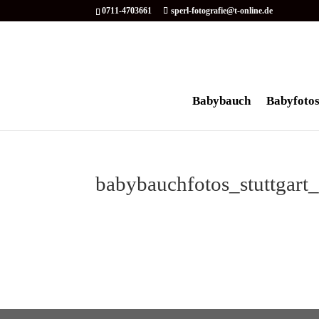
0711-4703661
sperl-fotografie@t-online.de
Babybauch
Babyfoto
babybauchfotos_stuttgart_