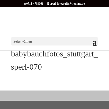
0711-4703661
sperl-fotografie@t-online.de
Seite wählen
babybauchfotos_stuttgart_
sperl-070