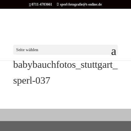
0711-4703661
sperl-fotografie@t-online.de
Seite wählen
babybauchfotos_stuttgart_
sperl-037