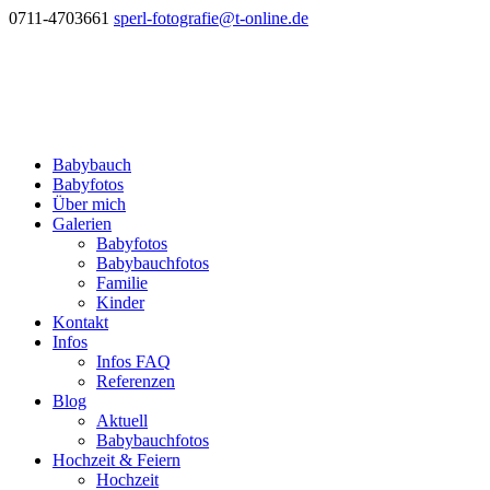
0711-4703661
sperl-fotografie@t-online.de
Babybauch
Babyfotos
Über mich
Galerien
Babyfotos
Babybauchfotos
Familie
Kinder
Kontakt
Infos
Infos FAQ
Referenzen
Blog
Aktuell
Babybauchfotos
Hochzeit & Feiern
Hochzeit