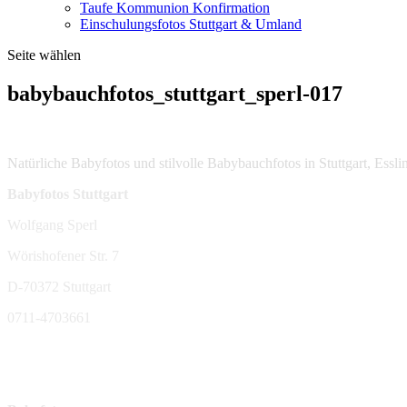
Taufe Kommunion Konfirmation
Einschulungsfotos Stuttgart & Umland
Seite wählen
babybauchfotos_stuttgart_sperl-017
Natürliche Babyfotos und stilvolle Babybauchfotos in Stuttgart, Ess
Babyfotos Stuttgart
Wolfgang Sperl
Wörishofener Str. 7
D-70372 Stuttgart
0711-4703661
sperl-fotografie@t-online.de
Mehr Infos: