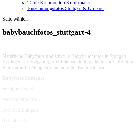
Taufe Kommunion Konfirmation
Einschulungsfotos Stuttgart & Umland
Seite wählen
babybauchfotos_stuttgart-4
Natürliche Babyfotos und stilvolle Babybauchfotos in Stuttgart,
Esslingen, Ludwigsburg und Filderstadt, in meinem spezialisierten
Fotostudio für Neugeborene oder bei Euch zuhause.
Babyfotos Stuttgart
Wolfgang Sperl
Wörishofener Str. 7
D-70372 Stuttgart
0711-4703661
sperl-fotografie@t-online.de