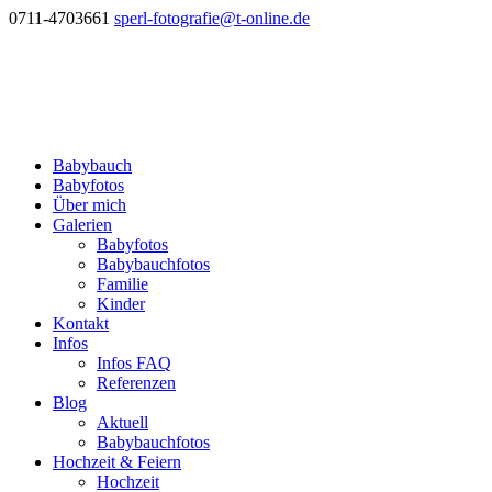
0711-4703661
sperl-fotografie@t-online.de
Babybauch
Babyfotos
Über mich
Galerien
Babyfotos
Babybauchfotos
Familie
Kinder
Kontakt
Infos
Infos FAQ
Referenzen
Blog
Aktuell
Babybauchfotos
Hochzeit & Feiern
Hochzeit