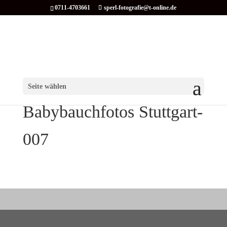
0711-4703661
sperl-fotografie@t-online.de
Seite wählen
Babybauchfotos Stuttgart-
007